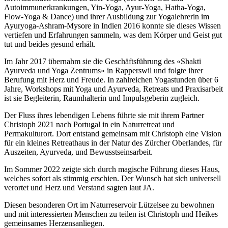
Autoimmunerkrankungen, Yin-Yoga, Ayur-Yoga, Hatha-Yoga,
Flow-Yoga & Dance) und ihrer Ausbildung zur Yogalehrerin im
Ayuryoga-Ashram-Mysore in Indien 2016 konnte sie dieses Wissen
vertiefen und Erfahrungen sammeln, was dem Körper und Geist gut
tut und beides gesund erhält.
Im Jahr 2017 übernahm sie die Geschäftsführung des «Shakti
Ayurveda und Yoga Zentrums» in Rapperswil und folgte ihrer
Berufung mit Herz und Freude. In zahlreichen Yogastunden über 6
Jahre, Workshops mit Yoga und Ayurveda, Retreats und Praxisarbeit
ist sie Begleiterin, Raumhalterin und Impulsgeberin zugleich.
Der Fluss ihres lebendigen Lebens führte sie mit ihrem Partner
Christoph 2021 nach Portugal in ein Naturretreat und
Permakulturort. Dort entstand gemeinsam mit Christoph eine Vision
für ein kleines Retreathaus in der Natur des Zürcher Oberlandes, für
Auszeiten, Ayurveda, und Bewusstseinsarbeit.
Im Sommer 2022 zeigte sich durch magische Führung dieses Haus,
welches sofort als stimmig erschien. Der Wunsch hat sich universell
verortet und Herz und Verstand sagten laut JA.
Diesen besonderen Ort im Naturreservoir Lützelsee zu bewohnen
und mit interessierten Menschen zu teilen ist Christoph und Heikes
gemeinsames Herzensanliegen.