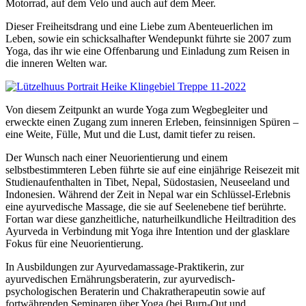
Motorrad, auf dem Velo und auch auf dem Meer.
Dieser Freiheitsdrang und eine Liebe zum Abenteuerlichen im
Leben, sowie ein schicksalhafter Wendepunkt führte sie 2007 zum
Yoga, das ihr wie eine Offenbarung und Einladung zum Reisen in
die inneren Welten war.
Von diesem Zeitpunkt an wurde Yoga zum Wegbegleiter und
erweckte einen Zugang zum inneren Erleben, feinsinnigen Spüren –
eine Weite, Fülle, Mut und die Lust, damit tiefer zu reisen.
Der Wunsch nach einer Neuorientierung und einem
selbstbestimmteren Leben führte sie auf eine einjährige Reisezeit mit
Studienaufenthalten in Tibet, Nepal, Südostasien, Neuseeland und
Indonesien. Während der Zeit in Nepal war ein Schlüssel-Erlebnis
eine ayurvedische Massage, die sie auf Seelenebene tief berührte.
Fortan war diese ganzheitliche, naturheilkundliche Heiltradition des
Ayurveda in Verbindung mit Yoga ihre Intention und der glasklare
Fokus für eine Neuorientierung.
In Ausbildungen zur Ayurvedamassage-Praktikerin, zur
ayurvedischen Ernährungsberaterin, zur ayurvedisch-
psychologischen Beraterin und Chakratherapeutin sowie auf
fortwährenden Seminaren über Yoga (bei Burn-Out und