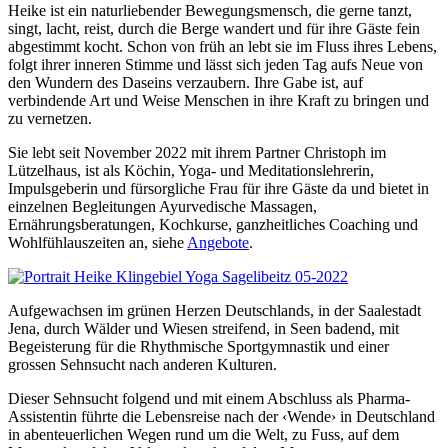
Heike ist ein naturliebender Bewegungsmensch, die gerne tanzt,
singt, lacht, reist, durch die Berge wandert und für ihre Gäste fein
abgestimmt kocht. Schon von früh an lebt sie im Fluss ihres Lebens,
folgt ihrer inneren Stimme und lässt sich jeden Tag aufs Neue von
den Wundern des Daseins verzaubern. Ihre Gabe ist, auf
verbindende Art und Weise Menschen in ihre Kraft zu bringen und
zu vernetzen.
Sie lebt seit November 2022 mit ihrem Partner Christoph im
Lützelhaus, ist als Köchin, Yoga- und Meditationslehrerin,
Impulsgeberin und fürsorgliche Frau für ihre Gäste da und bietet in
einzelnen Begleitungen Ayurvedische Massagen,
Ernährungsberatungen, Kochkurse, ganzheitliches Coaching und
Wohlfühlauszeiten an, siehe
Angebote
.
Aufgewachsen im grünen Herzen Deutschlands, in der Saalestadt
Jena, durch Wälder und Wiesen streifend, in Seen badend, mit
Begeisterung für die Rhythmische Sportgymnastik und einer
grossen Sehnsucht nach anderen Kulturen.
Dieser Sehnsucht folgend und mit einem Abschluss als Pharma-
Assistentin führte die Lebensreise nach der ‹Wende› in Deutschland
in abenteuerlichen Wegen rund um die Welt, zu Fuss, auf dem